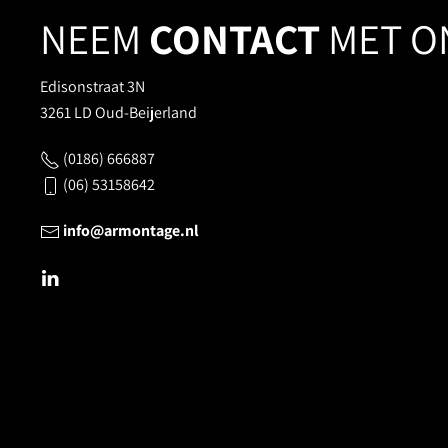
NEEM
CONTACT
MET O
Edisonstraat 3N
3261 LD Oud-Beijerland
(0186) 666887
(06) 53158642
info@armontage.nl