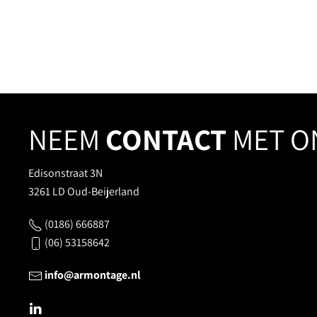
NEEM
CONTACT
MET O
Edisonstraat 3N
3261 LD Oud-Beijerland
(0186) 666887
(06) 53158642
info@armontage.nl