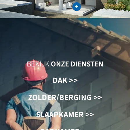
BEKIJK
ONZE DIENSTEN
DAK >>
ZOLDER/BERGING >>
SLAAPKAMER >>